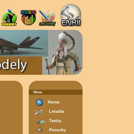
Menu
Home
Letadla
Tanky
Ponorky