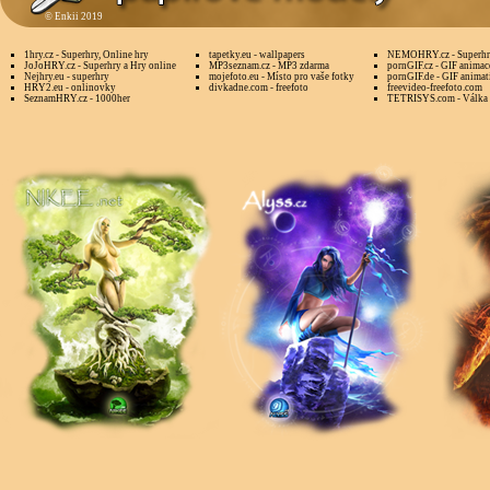
©
Enkii 2019
1hry.cz - Superhry, Online hry
tapetky.eu - wallpapers
NEMOHRY.cz - Superhry
JoJoHRY.cz - Superhry a Hry online
MP3seznam.cz - MP3 zdarma
pornGIF.cz - GIF animac
Nejhry.eu - superhry
mojefoto.eu - Místo pro vaše fotky
pornGIF.de - GIF animat
HRY2.eu - onlinovky
divkadne.com - freefoto
freevideo-freefoto.com
SeznamHRY.cz - 1000her
TETRISYS.com - Válka 